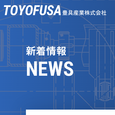
Skip
to
content
COMPANY
会社案内
新着情報
BUSINESS
NEWS
事業案内
EITO
エイト技研工業
SDGs
品質・環境への取組み
PRODUCT
製品情報