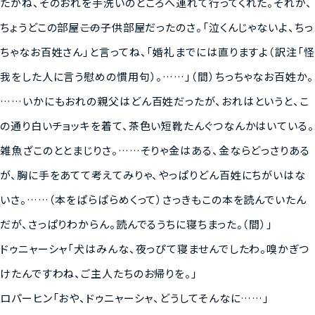
たがね、そのおれを手洗いのところへ連れて行ってくれた。それが、
ちょうどこの部屋――この子供部屋だったのさ。「泣くんじゃないよ、ちっ
ちゃなお百姓さん」と言ってね、「婚礼までには直りますよ（訳注「怪
我をした人に言う慰めの慣用句）。……」（間）ちっちゃなお百姓か。
……いかにもおれの親父はどん百姓だったが、おれはというと、こ
の通り白いチョッキを着て、茶色い短靴たんぐつなんかはいている。
雑魚ざこのととまじりさ。……そりゃ金はある、金ならどっさりある
が、胸に手をあてて考えてみりゃ、やっぱりどん百姓にちがいはな
いさ。……（本をぱらぱらめくって）さっきもこの本を読んでいたん
だが、さっぱりわからん。読んでるうちに寝ちまった。（間）」
ドゥニャーシャ「犬はみんな、夜っぴて寝ませんでしたわ。嗅かぎつ
けたんですわね、ご主人たちのお帰りを。」
ロパーヒン「おや、ドゥニャーシャ、どうしてそんなに……」