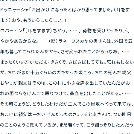
ドゥニャーシャ「お出かけになったとばかり思ってました。（耳をす
RECRUIT
採用情報
ます）おや、もういらしたらしい。」
ロパーヒン「（耳をすます）ちがう。……手荷物を受けとったり、何
やかやあるからな。……（間）ラネーフスカヤの奥さんは、外国で五
email
お問い合わせ
年も暮してこられたんだから、さぞ変られたことだろうなあ。……
まったくいい方かただよ。きさくで、さばさばしててね。忘れもしない
が、おれがまだ十五ぐらいのガキだった頃ころ、おれの死んだ親父
おやじが――親父はその頃、この村に小さな店を出していたんだが――お
れの面つらをげんこで殴りつけて、鼻血を出したことがある。……
その時ちょうど、どうしたわけだか二人でこの屋敷へやって来てね、
おまけに親父は一杯きげんだったのさ。すると奥さんは、つい昨日
のことのように覚えているが、まだ若くって、こう細っそりした人だっ