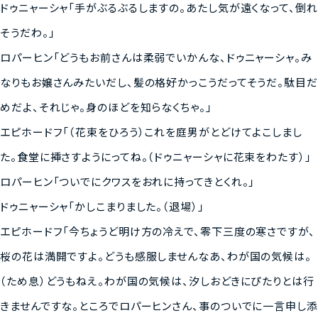
ドゥニャーシャ「手がぶるぶるしますの。あたし気が遠くなって、倒れ
そうだわ。」
ロパーヒン「どうもお前さんは柔弱でいかんな、ドゥニャーシャ。み
なりもお嬢さんみたいだし、髪の格好かっこうだってそうだ。駄目だ
めだよ、それじゃ。身のほどを知らなくちゃ。」
エピホードフ「（花束をひろう）これを庭男がとどけてよこしまし
た。食堂に挿さすようにってね。（ドゥニャーシャに花束をわたす）」
ロパーヒン「ついでにクワスをおれに持ってきとくれ。」
ドゥニャーシャ「かしこまりました。（退場）」
エピホードフ「今ちょうど明け方の冷えで、零下三度の寒さですが、
桜の花は満開ですよ。どうも感服しませんなあ、わが国の気候は。
（ため息）どうもねえ。わが国の気候は、汐しおどきにぴたりとは行
きませんですな。ところでロパーヒンさん、事のついでに一言申し添