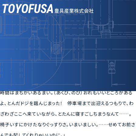
Skip
to
投稿フォーマット: チャット
COMPANY
content
会社案内
Posted on
by
2010年1月8日
admin
BUSINESS
事業案内
ロパーヒン「やっと汽車が着いた、やれやれ。何時だね？」
ドゥニャーシャ「まもなく二時。（蝋燭を吹き消す）もう明るいです
EITO
エイト技研工業
わ。」
ロパーヒン「いったいどのくらい遅れたんだね、汽車は？ まあ二
SDGs
品質・環境への取組み
時間はまちがいあるまい。（あくび、のび）おれもいいところがある
よ、とんだドジを踏んじまった！ 停車場まで出迎えるつもりで、わ
PRODUCT
製品情報
ざわざここへ来ていながら、とたんに寝すごしちまうなんて……。
椅子いすにかけたなりぐっすりさ。いまいましい。……せめてお前さ
FAQ
よくあるご質問
んでも起してくれりゃいいのに。」