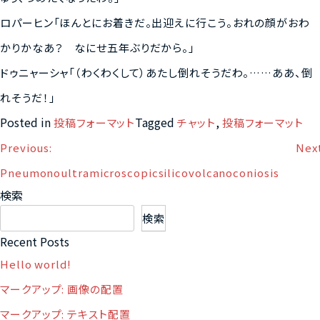
ロパーヒン「ほんとにお着きだ。出迎えに行こう。おれの顔がおわ
かりかなあ？ なにせ五年ぶりだから。」
ドゥニャーシャ「（わくわくして）あたし倒れそうだわ。……ああ、倒
れそうだ！」
Posted in
Tagged
,
投稿フォーマット
チャット
投稿フォーマット
投
Previous:
Nex
稿
Pneumonoultramicroscopicsilicovolcanoconiosis
ナ
検索
ビ
検索
ゲ
Recent Posts
ー
シ
Hello world!
ョ
マークアップ: 画像の配置
ン
マークアップ: テキスト配置